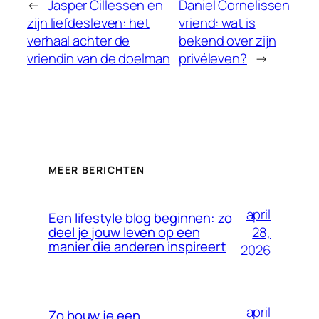
←
Jasper Cillessen en
Daniel Cornelissen
zijn liefdesleven: het
vriend: wat is
verhaal achter de
bekend over zijn
vriendin van de doelman
privéleven?
→
MEER BERICHTEN
april
Een lifestyle blog beginnen: zo
28,
deel je jouw leven op een
manier die anderen inspireert
2026
april
Zo bouw je een