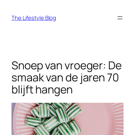
Ga
naar
The Lifestyle Blog
de
inhoud
Snoep van vroeger: De
smaak van de jaren 70
blijft hangen