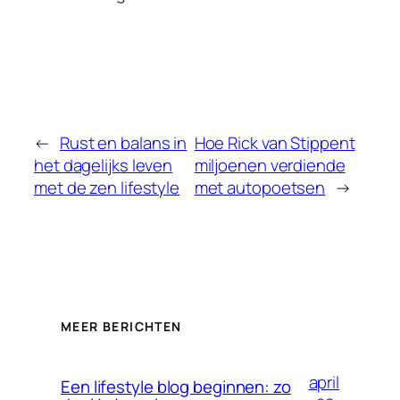
←
Rust en balans in
Hoe Rick van Stippent
het dagelijks leven
miljoenen verdiende
met de zen lifestyle
met autopoetsen
→
MEER BERICHTEN
april
Een lifestyle blog beginnen: zo