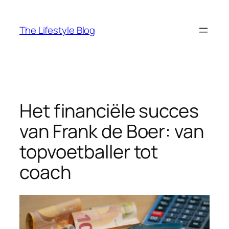
Ga
naar
The Lifestyle Blog
de
inhoud
Het financiële succes
van Frank de Boer: van
topvoetballer tot
coach