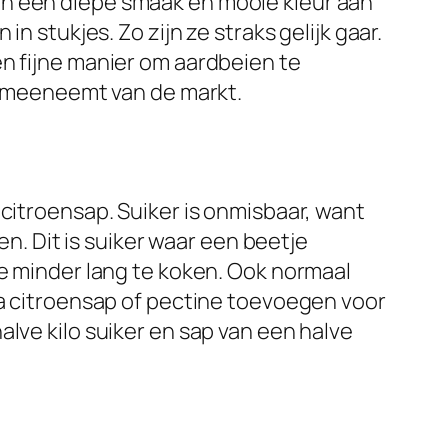
en een diepe smaak en mooie kleur aan
n stukjes. Zo zijn ze straks gelijk gaar.
en fijne manier om aardbeien te
ol meeneemt van de markt.
 citroensap. Suiker is onmisbaar, want
en. Dit is suiker waar een beetje
je minder lang te koken. Ook normaal
ra citroensap of pectine toevoegen voor
lve kilo suiker en sap van een halve