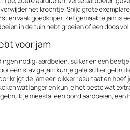
 rijpe, zoete aardbeien. Verse aardbeien gev
erwijder het kroontje. Snijd grote exemplaren i
rst en vaak goedkoper. Zelfgemaakte jam is e
rdbeien in de tuin hebt groeien of een doos v
hebt voor jam
dingen nodig: aardbeien, suiker en een beetje
Voor een stevige jam kun je geleisuiker gebruik
r krijgt de jam een dikker resultaat en hoef 
 koken wat langer en kun je het beste wat ext
 gebruik je meestal een pond aardbeien, een ha