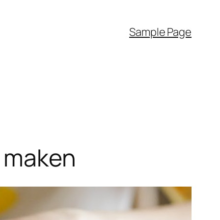
Sample Page
m maken