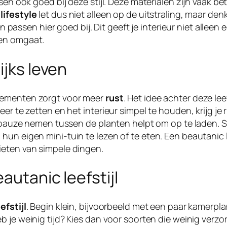
ssen ook goed bij deze stijl. Deze materialen zijn vaak b
lifestyle
let dus niet alleen op de uitstraling, maar de
en hier goed bij. Dit geeft je interieur niet alleen een
fen omgaat.
ijks leven
elementen zorgt voor meer
rust
. Het idee achter deze le
r te zetten en het interieur simpel te houden, krijg je ru
een pauze nemen tussen de planten helpt om op te laden
un eigen mini-tuin te lezen of te eten. Een beautanic l
ieten van simpele dingen.
autanic leefstijl
efstijl
. Begin klein, bijvoorbeeld met een paar kamerpla
b je weinig tijd? Kies dan voor soorten die weinig verz