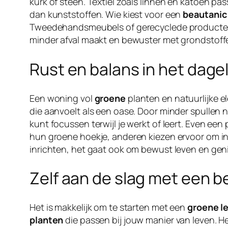
kurk of steen. Textiel zoals linnen en katoen pa
dan kunststoffen. Wie kiest voor een
beautanic 
Tweedehandsmeubels of gerecyclede producten pass
minder afval maakt en bewuster met grondstof
Rust en balans in het dagel
Een woning vol
groene
planten en natuurlijke 
die aanvoelt als een oase. Door minder spullen nee
kunt focussen terwijl je werkt of leert. Even 
hun groene hoekje, anderen kiezen ervoor om in h
inrichten, het gaat ook om bewust leven en gen
Zelf aan de slag met een be
Het is makkelijk om te starten met een
groene le
planten
die passen bij jouw manier van leven. He